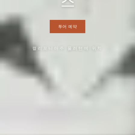
스
투어 예약
캘리포니아주 풀러턴에 위치