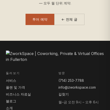
— 모두 월 단위 계약.
투어 예약
← 전체 글
둘러보기
방문
서비스
(714) 253-7788
플랜 및 가격
info@zworkspace.com
비즈니스 자료실
길찾기
블로그
월–금 오전 9시 – 오후 6시
소개