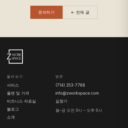
문의하기
← 전체 글
둘러보기
방문
서비스
(714) 253-7788
플랜 및 가격
info@zworkspace.com
비즈니스 자료실
길찾기
블로그
월–금 오전 9시 – 오후 6시
소개