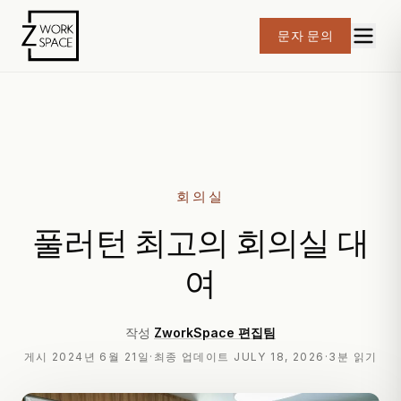
문자 문의
회의실
풀러턴 최고의 회의실 대
여
작성
ZworkSpace 편집팀
게시
2024년 6월 21일
·
최종 업데이트
JULY 18, 2026
·
3분 읽기