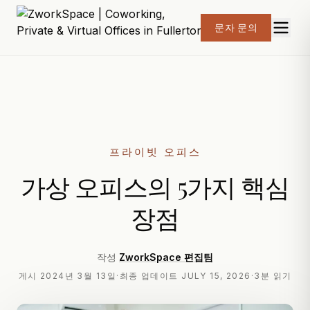
문자 문의
프라이빗 오피스
가상 오피스의 5가지 핵심
장점
작성
ZworkSpace 편집팀
게시
2024년 3월 13일
·
최종 업데이트
JULY 15, 2026
·
3분 읽기