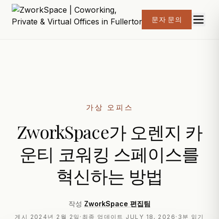
문자 문의
가상 오피스
ZworkSpace가 오렌지 카
운티 코워킹 스페이스를
혁신하는 방법
작성
ZworkSpace 편집팀
게시
2024년 2월 2일
·
최종 업데이트
JULY 18, 2026
·
3분 읽기