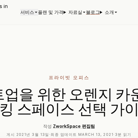
서비스
플랜 및 가격
자료실
블로그
소개
프라이빗 오피스
업을 위한 오렌지 카
킹 스페이스 선택 가
작성
ZworkSpace 편집팀
게시
2021년 3월 13일
·
최종 업데이트
MARCH 13, 2021
·
3분 읽기