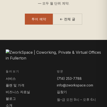
— 모두 월 단위 계약.
투어 예약
← 전체 글
둘러보기
방문
서비스
(714) 253-7788
플랜 및 가격
info@zworkspace.com
비즈니스 자료실
길찾기
블로그
월–금 오전 9시 – 오후 6시
소개