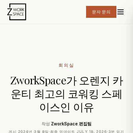
문자 문의
회의실
ZworkSpace가 오렌지 카
운티 최고의 코워킹 스페
이스인 이유
작성
ZworkSpace 편집팀
게시
2024년 3월 8일
·
최종 업데이트
JULY 18, 2026
·
3분 읽기