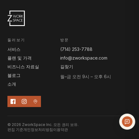
둘러보기
방문
서비스
(714) 253-7788
플랜 및 가격
info@zworkspace.com
비즈니스 자료실
길찾기
블로그
월–금 오전 9시 – 오후 6시
소개
© 2026 ZworkSpace Inc. 모든 권리 보유.
편집 기준
개인정보처리방침
이용약관