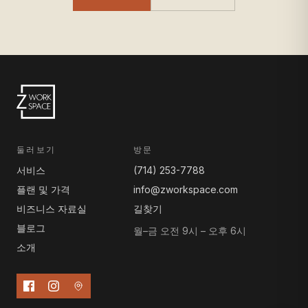
둘러보기
방문
서비스
(714) 253-7788
플랜 및 가격
info@zworkspace.com
비즈니스 자료실
길찾기
블로그
월–금 오전 9시 – 오후 6시
소개