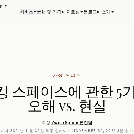
서비스
플랜 및 가격
자료실
블로그
소개
가상 오피스
킹 스페이스에 관한 5가
오해 vs. 현실
작성
ZworkSpace 편집팀
게시
2021년 11월 30일
·
최종 업데이트
NOVEMBER 30, 2021
·
3분 읽기