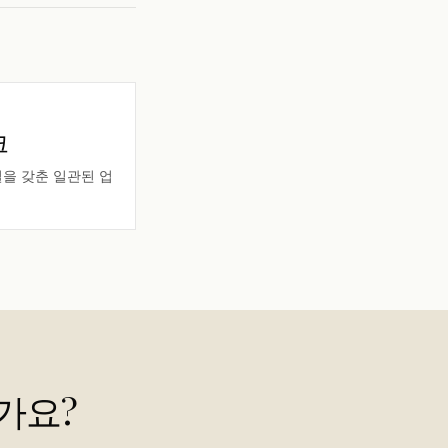
크
시설을 갖춘 일관된 업
가요?