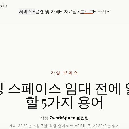
서비스
플랜 및 가격
자료실
블로그
소개
가상 오피스
 스페이스 임대 전에
할 5가지 용어
작성
ZworkSpace 편집팀
게시
2022년 4월 7일
·
최종 업데이트
APRIL 7, 2022
·
3분 읽기