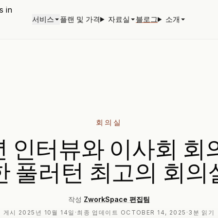
서비스
플랜 및 가격
자료실
블로그
소개
회의실
6년 인터뷰와 이사회 회
한 풀러턴 최고의 회의
작성
ZworkSpace 편집팀
게시
2025년 10월 14일
·
최종 업데이트
OCTOBER 14, 2025
·
3분 읽기