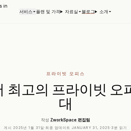
서비스
플랜 및 가격
자료실
블로그
소개
프라이빗 오피스
 최고의 프라이빗 오
대
작성
ZworkSpace 편집팀
게시
2025년 1월 31일
·
최종 업데이트
JANUARY 31, 2025
·
3분 읽기