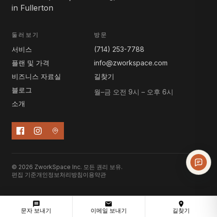
둘러보기
방문
서비스
(714) 253-7788
플랜 및 가격
info@zworkspace.com
비즈니스 자료실
길찾기
블로그
월–금 오전 9시 – 오후 6시
소개
© 2026 ZworkSpace Inc. 모든 권리 보유.
편집 기준
개인정보처리방침
이용약관
문자 보내기
이메일 보내기
길찾기