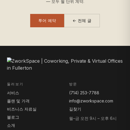
— 모두 월 단위 계약.
투어 예약
← 전체 글
둘러보기
방문
서비스
(714) 253-7788
플랜 및 가격
info@zworkspace.com
비즈니스 자료실
길찾기
블로그
월–금 오전 9시 – 오후 6시
소개