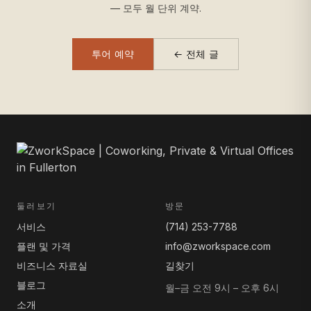
— 모두 월 단위 계약.
투어 예약
← 전체 글
둘러보기
방문
서비스
(714) 253-7788
플랜 및 가격
info@zworkspace.com
비즈니스 자료실
길찾기
블로그
월–금 오전 9시 – 오후 6시
소개