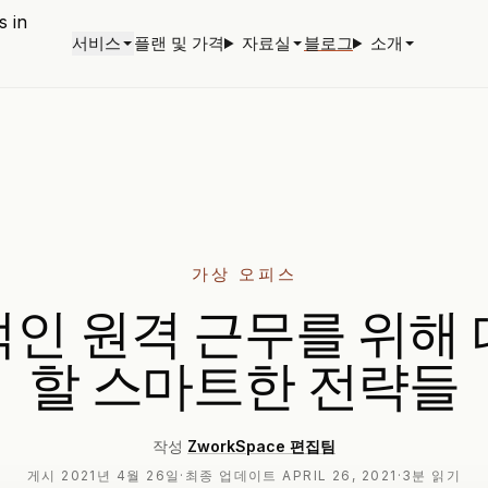
서비스
플랜 및 가격
자료실
블로그
소개
가상 오피스
인 원격 근무를 위해
할 스마트한 전략들
작성
ZworkSpace 편집팀
게시
2021년 4월 26일
·
최종 업데이트
APRIL 26, 2021
·
3분 읽기