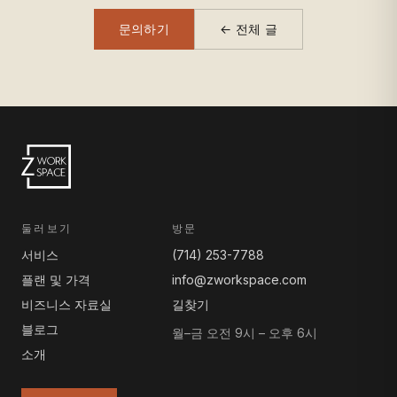
문의하기
← 전체 글
둘러보기
방문
서비스
(714) 253-7788
플랜 및 가격
info@zworkspace.com
비즈니스 자료실
길찾기
블로그
월–금 오전 9시 – 오후 6시
소개