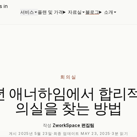
서비스
플랜 및 가격
자료실
블로그
소개
회의실
5년 애너하임에서 합리
의실을 찾는 방법
작성
ZworkSpace 편집팀
게시
2025년 5월 23일
·
최종 업데이트
MAY 23, 2025
·
3분 읽기