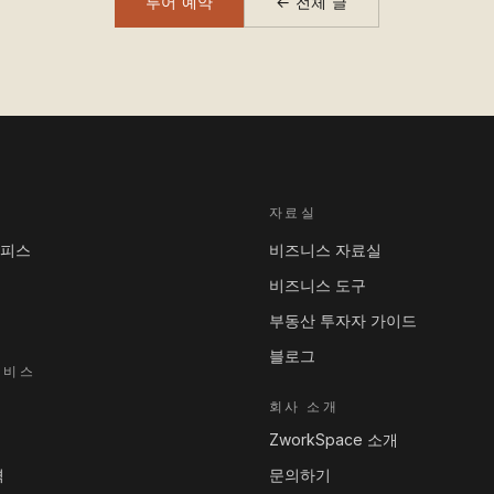
투어 예약
← 전체 글
자료실
오피스
비즈니스 자료실
비즈니스 도구
부동산 투자자 가이드
블로그
서비스
회사 소개
ZworkSpace 소개
격
문의하기