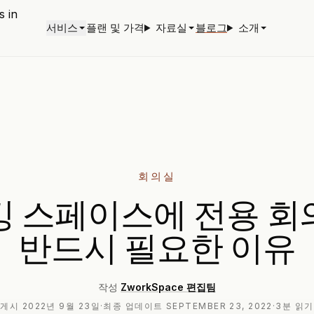
서비스
플랜 및 가격
자료실
블로그
소개
회의실
킹 스페이스에 전용 회
반드시 필요한 이유
작성
ZworkSpace 편집팀
게시
2022년 9월 23일
·
최종 업데이트
SEPTEMBER 23, 2022
·
3분 읽기