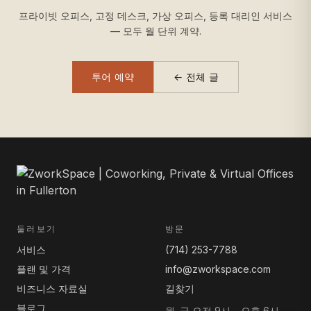
프라이빗 오피스, 고정 데스크, 가상 오피스, 등록 대리인 서비스
— 모두 월 단위 계약.
투어 예약
← 전체 글
둘러보기
방문
서비스
(714) 253-7788
플랜 및 가격
info@zworkspace.com
비즈니스 자료실
길찾기
블로그
월–금 오전 9시 – 오후 6시