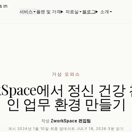
서비스
플랜 및 가격
자료실
블로그
소개
가상 오피스
kSpace에서 정신 건
인 업무 환경 만들기
작성
ZworkSpace 편집팀
게시
2024년 1월 10일
·
최종 업데이트
JULY 18, 2026
·
3분 읽기