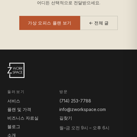
어디든 선택적으로 전달받으세요.
가상 오피스 플랜 보기
← 전체 글
둘러보기
방문
서비스
(714) 253-7788
플랜 및 가격
info@zworkspace.com
비즈니스 자료실
길찾기
블로그
월–금 오전 9시 – 오후 6시
소개