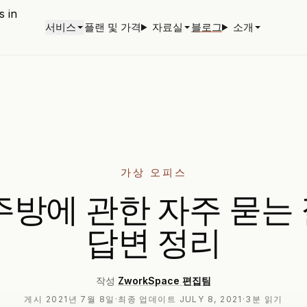
서비스
플랜 및 가격
자료실
블로그
소개
가상 오피스
주방에 관한 자주 묻는
답변 정리
작성
ZworkSpace 편집팀
게시
2021년 7월 8일
·
최종 업데이트
JULY 8, 2021
·
3분 읽기