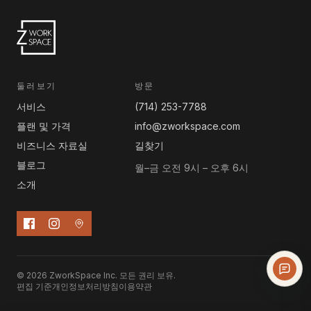
둘러보기
방문
서비스
(714) 253-7788
플랜 및 가격
info@zworkspace.com
비즈니스 자료실
길찾기
블로그
월–금 오전 9시 – 오후 6시
소개
© 2026 ZworkSpace Inc. 모든 권리 보유.
편집 기준
개인정보처리방침
이용약관