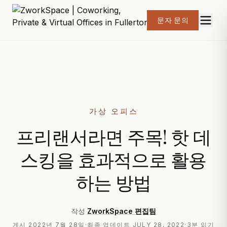
문자 문의
가상 오피스
프리랜서라면 주목! 핫 데
스킹을 효과적으로 활용
하는 방법
작성
ZworkSpace 편집팀
게시
2022년 7월 28일
·
최종 업데이트
JULY 28, 2022
·
3분 읽기